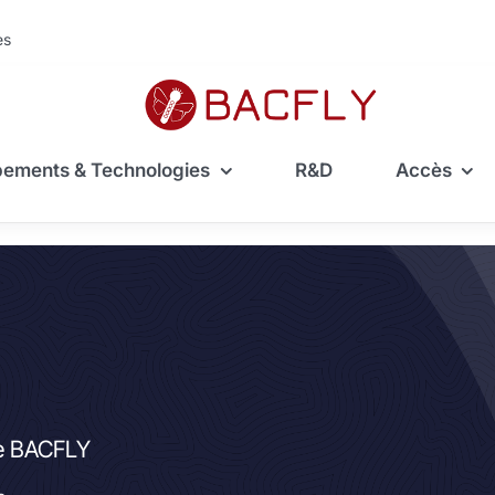
ès
pements & Technologies
R&D
Accès
me BACFLY