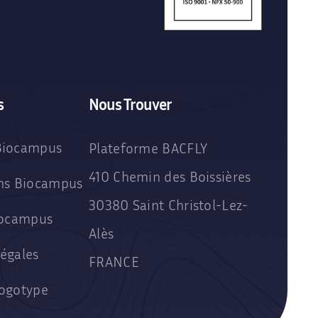
s
Nous Trouver
Biocampus
Plateforme BACFLY
410 Chemin des Boissières
ons Biocampus
30380 Saint Christol-Lez-
iocampus
Alès
égales
FRANCE
Logotype