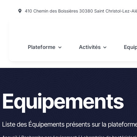
Passer
410 Chemin des Boissières 30380 Saint Christol-Lez-Al
au
contenu
Plateforme
Activités
Equi
Equipements
Liste des Équipements présents sur la platefor