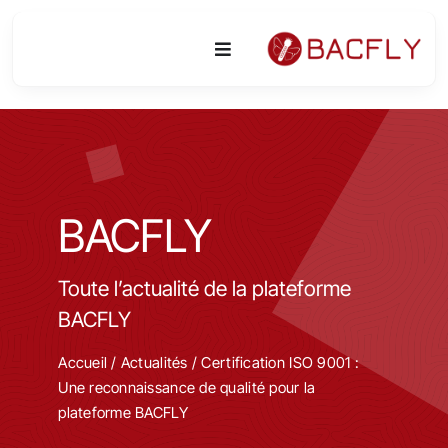
Passer
au
Toggle
contenu
Navigation
Plateforme
Activités
BACFLY
Equipements & Technologies
Toute l’actualité de la plateforme
R&D
BACFLY
Accès
Accueil
/
Actualités
/ Certification ISO 9001 :
Une reconnaissance de qualité pour la
plateforme BACFLY
Publications