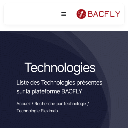
Passer
au
Toggle
contenu
Navigation
Plateforme
Activités
Technologies
Equipements & Technologies
Liste des Technologies présentes
R&D
sur la plateforme BACFLY
Accès
Accueil
/
Recherche par technologie
/
Technologie Fleximab
Publications